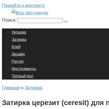
Перейти к контенту
Поиск:
Укладка
Затирка
Клей
Дизайн
Расчет
Инструменты
Теплый пол
Главная
»
Затирка
Затирка церезит (ceresit) для